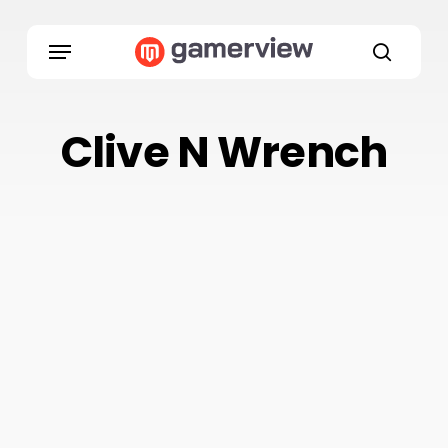
Skip
to
Menu
main
search
content
Clive N Wrench