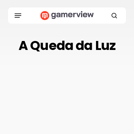
Skip
to
Menu
main
search
content
A Queda da Luz